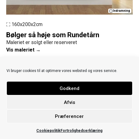
Indramning
160x200x2cm
Bølger så høje som Rundetårn
Maleriet er solgt eller reserveret
Vis maleriet →
Jeg kender en skipper. Skipperen har taget mig med ud på sin båd. Det
er jeg rigtig glad for. På båden er der regler og krav om høj disciplin.
Vi bruger cookies til at optimere vores websted og vores service.
Ellers kan det gå galt i pressede situationer på havet, siger…
Abstrakte malerier
Godkend
Afvis
Præferencer
Cookiepolitik
Fortrolighedserklæring
Fri fragt (3-5 hverdage)