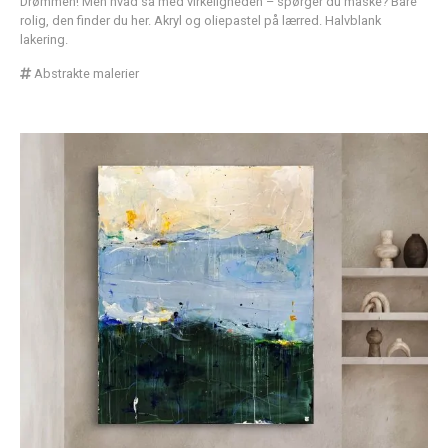
Drømmen! Men hvad så med virkeligheden – spørger du måske? Bare
rolig, den finder du her. Akryl og oliepastel på lærred. Halvblank
lakering.
Abstrakte malerier