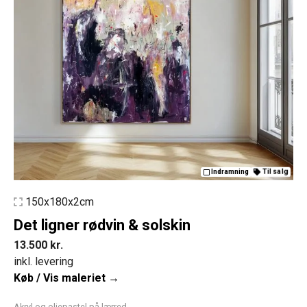
Til salg
Indramning
150x180x2cm
Det ligner rødvin & solskin
13.500
kr.
inkl. levering
Køb / Vis maleriet →
Akryl og oliepastel på lærred.