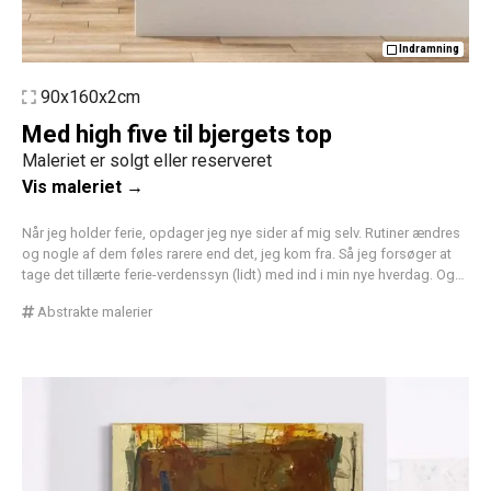
Indramning
90x160x2cm
Med high five til bjergets top
Maleriet er solgt eller reserveret
Vis maleriet →
Når jeg holder ferie, opdager jeg nye sider af mig selv. Rutiner ændres
og nogle af dem føles rarere end det, jeg kom fra. Så jeg forsøger at
tage det tillærte ferie-verdenssyn (lidt) med ind i min nye hverdag. Og…
Abstrakte malerier