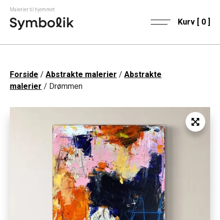
Malerier til hjemmet
Kurv [
0
]
Forside
/
Abstrakte malerier
/
Abstrakte
malerier
/ Drømmen