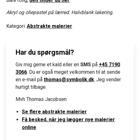
Bare rolig,
den finder du her
.
Akryl og oliepastel på lærred. Halvblank lakering.
Kategori:
Abstrakte malerier
Har du spørgsmål?
Giv mig gerne et kald eller en
SMS
på
+45 7190
3066
. Du er også meget velkommen til at sende
en e-mail på
thomas@symbolik.dk
. Jeg vender
hurtigt tilbage.
Mvh Thomas Jacobsen
Se flere abstrakte malerier
Få besked, når jeg lægger nye malerier
online