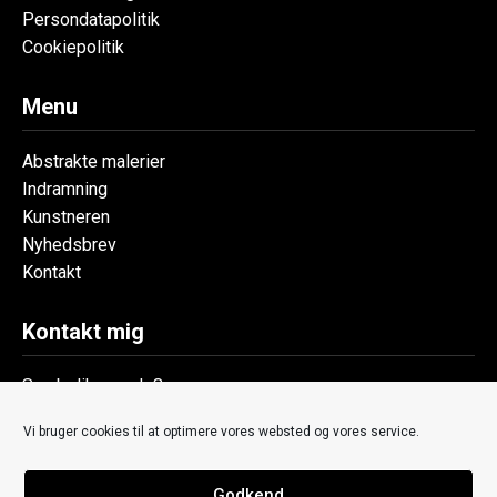
Persondatapolitik
Cookiepolitik
Menu
Abstrakte malerier
Indramning
Kunstneren
Nyhedsbrev
Kontakt
Kontakt mig
Symbolik v. code8
+45 7190 3066
Vi bruger cookies til at optimere vores websted og vores service.
thomas@symbolik.dk
Ny Gothersgade 9
8700 Horsens
Godkend