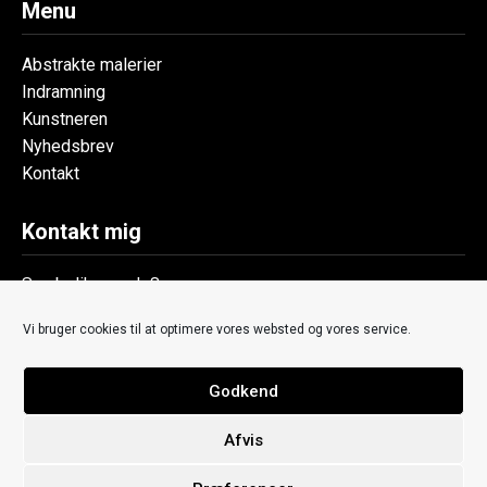
Menu
Abstrakte malerier
Indramning
Kunstneren
Nyhedsbrev
Kontakt
Kontakt mig
Symbolik v. code8
+45 7190 3066
Vi bruger cookies til at optimere vores websted og vores service.
thomas@symbolik.dk
Ny Gothersgade 9
8700 Horsens
Godkend
Denmark
Afvis
CVR: 37886645