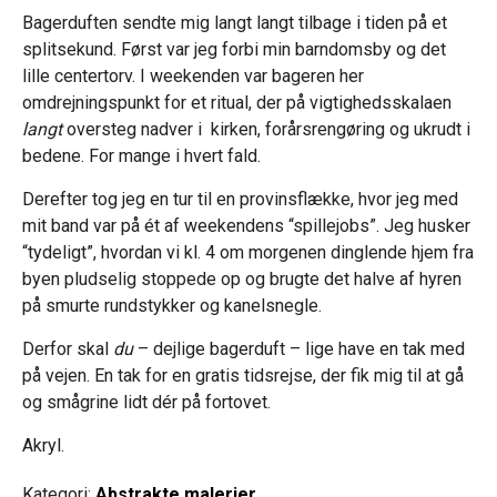
Bagerduften sendte mig langt langt tilbage i tiden på et
splitsekund. Først var jeg forbi min barndomsby og det
lille centertorv. I weekenden var bageren her
omdrejningspunkt for et ritual, der på vigtighedsskalaen
langt
oversteg nadver i kirken, forårsrengøring og ukrudt i
bedene. For mange i hvert fald.
Derefter tog jeg en tur til en provinsflække, hvor jeg med
mit band var på ét af weekendens “spillejobs”. Jeg husker
“tydeligt”, hvordan vi kl. 4 om morgenen dinglende hjem fra
byen pludselig stoppede op og brugte det halve af hyren
på smurte rundstykker og kanelsnegle.
Derfor skal
du
– dejlige bagerduft – lige have en tak med
på vejen. En tak for en gratis tidsrejse, der fik mig til at gå
og smågrine lidt dér på fortovet.
Akryl.
Kategori:
Abstrakte malerier