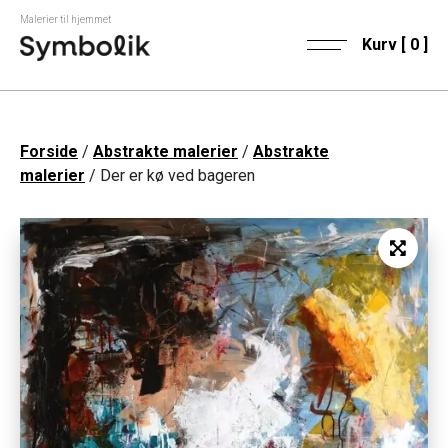
Malerier til hjemmet
Kurv [
0
]
Forside
/
Abstrakte malerier
/
Abstrakte
malerier
/ Der er kø ved bageren