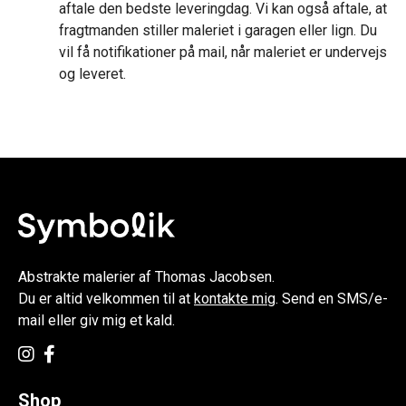
aftale den bedste leveringdag. Vi kan også aftale, at
fragtmanden stiller maleriet i garagen eller lign. Du
vil få notifikationer på mail, når maleriet er undervejs
og leveret.
Abstrakte malerier af Thomas Jacobsen.
Du er altid velkommen til at
kontakte mig
. Send en SMS/e-
mail eller giv mig et kald.
Shop