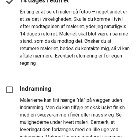
14 dages returret
Én ting er at se et maleri på fotos – noget andet er
at se det i virkeligheden. Skulle du komme i tvivl
efter modtagelsen af maleriet, yder jeg naturligvis
14 dages returret. Maleriet skal blot være i samme
stand, som da du modtog det. Ønsker du at
returnere maleriet, bedes du kontakte mig, så vi kan
aftale nærmere. Eventuel returnering er for egen
regning.
Indramning
Malerierne kan fint hænge “råt” på væggen uden
indramning. Men du kan tilføje et eksklusivt finish
med en svæveramme i finér eller massiv eg. Se
mulighederne under hvert maleri. Bemærk, at
leveringstiden forlænges med en lille uge ved
indramning. Maleriet leveres monteret i rammen.