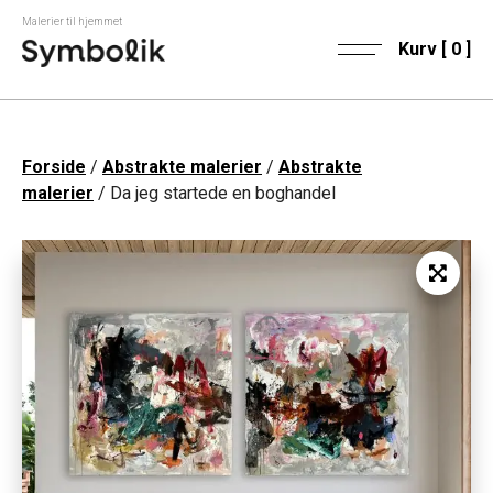
Malerier til hjemmet
Kurv [
0
]
Forside
/
Abstrakte malerier
/
Abstrakte
malerier
/ Da jeg startede en boghandel