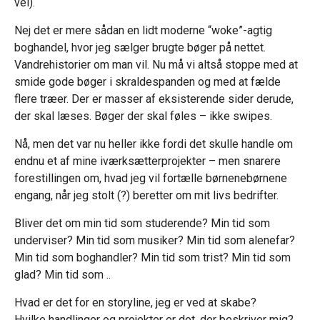
vel).
Nej det er mere sådan en lidt moderne “woke”-agtig
boghandel, hvor jeg sælger brugte bøger på nettet.
Vandrehistorier om man vil. Nu må vi altså stoppe med at
smide gode bøger i skraldespanden og med at fælde
flere træer. Der er masser af eksisterende sider derude,
der skal læses. Bøger der skal føles – ikke swipes.
Nå, men det var nu heller ikke fordi det skulle handle om
endnu et af mine iværksætterprojekter – men snarere
forestillingen om, hvad jeg vil fortælle børnenebørnene
engang, når jeg stolt (?) beretter om mit livs bedrifter.
Bliver det om min tid som studerende? Min tid som
underviser? Min tid som musiker? Min tid som alenefar?
Min tid som boghandler? Min tid som trist? Min tid som
glad? Min tid som ..
Hvad er det for en storyline, jeg er ved at skabe?
Hvilke handlinger og projekter er det, der beskriver mig?