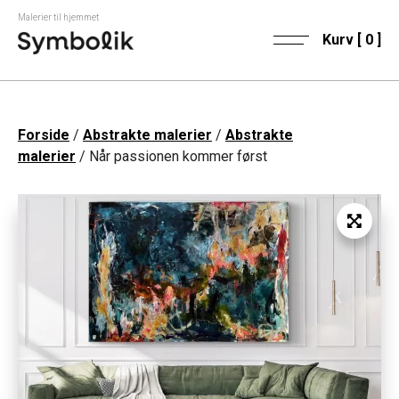
Malerier til hjemmet
Kurv [
0
]
Forside
/
Abstrakte malerier
/
Abstrakte
malerier
/ Når passionen kommer først