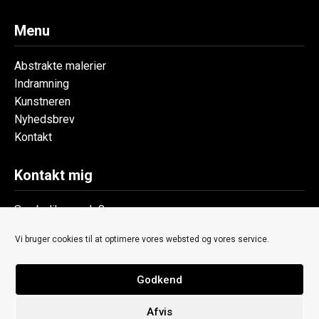
Menu
Abstrakte malerier
Indramning
Kunstneren
Nyhedsbrev
Kontakt
Kontakt mig
Symbolik v. code8
+45 7190 3066
Vi bruger cookies til at optimere vores websted og vores service.
thomas@symbolik.dk
Ny Gothersgade 9
8700 Horsens
Godkend
Denmark
Afvis
CVR: 37886645