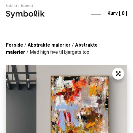
Malerier til hjemmet
Kurv [
0
]
Forside
/
Abstrakte malerier
/
Abstrakte
malerier
/ Med high five til bjergets top