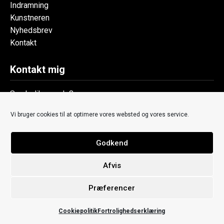
Indramning
Kunstneren
Nyhedsbrev
Kontakt
Kontakt mig
Symbolik v. code8
+45 7190 3066
Vi bruger cookies til at optimere vores websted og vores service.
thomas@symbolik.dk
Ny Gothersgade 9
8700 Horsens
Godkend
Denmark
Afvis
CVR: 37886645
Præferencer
Cookiepolitik
Fortrolighedserklæring
Fri fragt (3-5 hverdage)