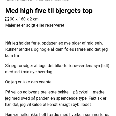
Med high five til bjergets top
90 x 160 x 2 cm
Maleriet er solgt eller reserveret
Når jeg holder ferie, opdager jeg nye sider af mig selv.
Rutiner ændres og nogle af dem føles rarere end det, jeg
kom fra.
Så jeg forsøger at tage det tillærte ferie-verdenssyn (lidt)
med ind i min nye hverdag.
Og jeg er ikke den eneste.
På vej op ad byens stejleste bakke – på cykel – mødte
jeg med sved på panden en spændende type. Faktisk er
han det, jeg vil kalde et kendt ansigt i bybilledet.
Han var heller ikke helt færdig med hverken sommerferie,