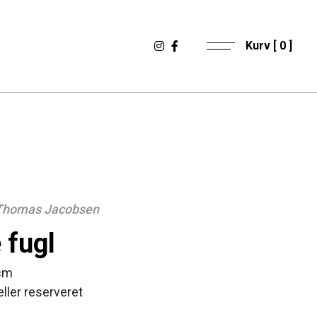
Kurv [
0
]
 Thomas Jacobsen
e fugl
 cm
eller reserveret