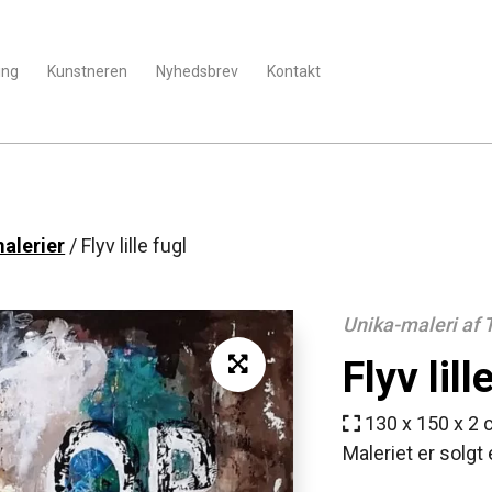
ing
Kunstneren
Nyhedsbrev
Kontakt
alerier
/ Flyv lille fugl
Unika-maleri af
Flyv lill
130 x 150 x 2
Maleriet er solgt 