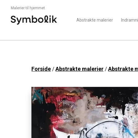
Malerier til hjemmet
Abstrakte malerier
Indramn
Forside
/
Abstrakte malerier
/
Abstrakte m