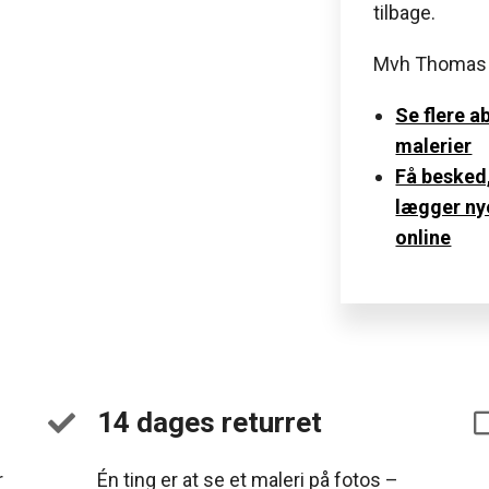
tilbage.
Mvh Thomas
Se flere a
malerier
Få besked,
lægger ny
online
14 dages returret
r
Én ting er at se et maleri på fotos –