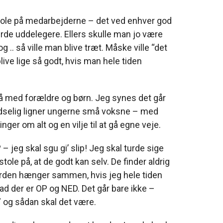
tole på medarbejderne – det ved enhver god
urde uddelegere. Ellers skulle man jo være
g .. så ville man blive træt. Måske ville “det
blive lige så godt, hvis man hele tiden
å med forældre og børn. Jeg synes det går
udselig ligner ungerne små voksne – med
r om alt og en vilje til at gå egne veje.
– jeg skal sgu gi’ slip! Jeg skal turde sige
g stole på, at de godt kan selv. De finder aldrig
erden hænger sammen, hvis jeg hele tiden
ad der er OP og NED. Det går bare ikke –
v” og sådan skal det være.