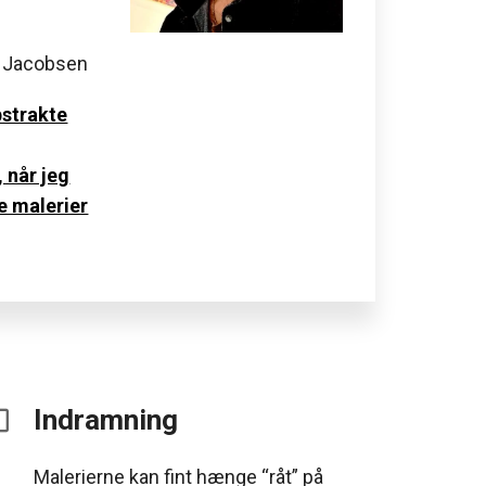
 Jacobsen
bstrakte
 når jeg
e malerier
Indramning
Malerierne kan fint hænge “råt” på