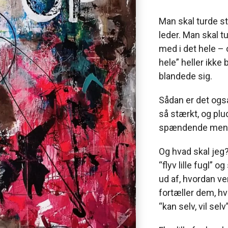
Man skal turde s
leder. Man skal t
med i det hele – o
hele” heller ikke 
blandede sig.
Sådan er det ogs
så stærkt, og pl
spændende meninge
Og hvad skal jeg? 
“flyv lille fugl” o
ud af, hvordan v
fortæller dem, hv
“kan selv, vil sel