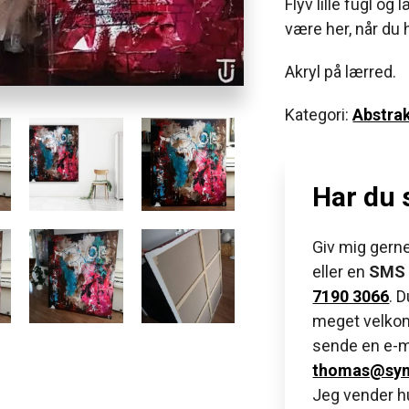
Flyv lille fugl og
være her, når du 
Akryl på lærred.
Kategori:
Abstrak
Har du
Giv mig gerne
eller en
SMS
7190 3066
. 
meget velkom
sende en e-m
thomas@sym
Jeg vender hu