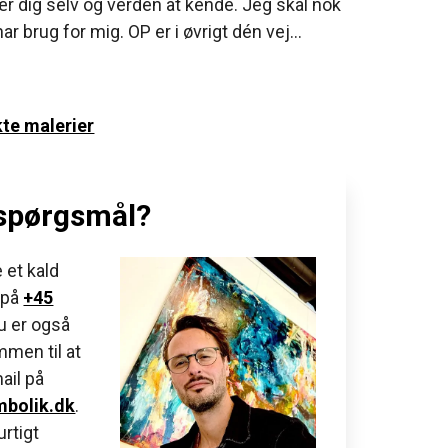
 lær dig selv og verden at kende. Jeg skal nok
har brug for mig. OP er i øvrigt dén vej…
te malerier
 spørgsmål?
 et kald
på
+45
Du er også
men til at
ail på
bolik.dk
.
rtigt