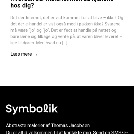
hos dig?
Det der Internet, det er vist kommet for at blive – ikke? Og
det der e-handel er vist også med i pakken ikke? Svarene
må være “jo” og “jo”. Det er fedt at handle på nettet og
bare læne sig tilbage og vente på, at varen bliver leveret –
lige til døren. Men hvad nu […]
Læs mere →
Abstrakte malerier af Thomas Jacobsen.
Du er altid velkommen til at
kontakte mig
. Send en SMS/e-