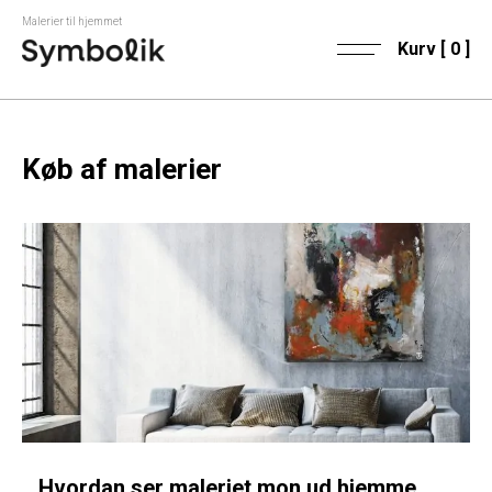
Malerier til hjemmet
Kurv [
0
]
Køb af malerier
Hvordan ser maleriet mon ud hjemme