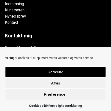
Indramning
Kunstneren
Nyhedsbrev
Kontakt
Kontakt mig
Symbolik v. code8
+45 7190 3066
Vi bruger cookies til at optimere vores websted og vores service.
thomas@symbolik.dk
Ny Gothersgade 9
8700 Horsens
Godkend
Denmark
Afvis
CVR: 37886645
Præferencer
Cookiepolitik
Fortrolighedserklæring
Fri fragt (3-5 hverdage)