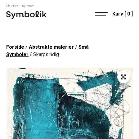
Malerier til hjemmet
Kurv [
0
]
Forside
/
Abstrakte malerier
/
Små
Symboler
/ Skarpsindig