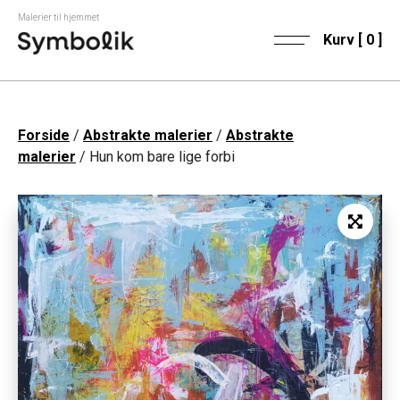
Malerier til hjemmet
Kurv [
0
]
Forside
/
Abstrakte malerier
/
Abstrakte
malerier
/ Hun kom bare lige forbi