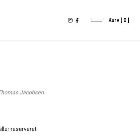
Kurv [
0
]
 Thomas Jacobsen
eller reserveret