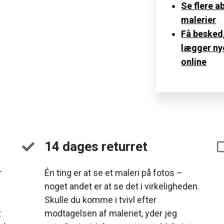
Se flere a
malerier
Få besked,
lægger ny
online
14 dages returret
r
Én ting er at se et maleri på fotos –
noget andet er at se det i virkeligheden.
y
Skulle du komme i tvivl efter
t
modtagelsen af maleriet, yder jeg