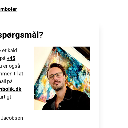
mboler
 spørgsmål?
 et kald
på
+45
Du er også
men til at
ail på
bolik.dk
.
rtigt
 Jacobsen